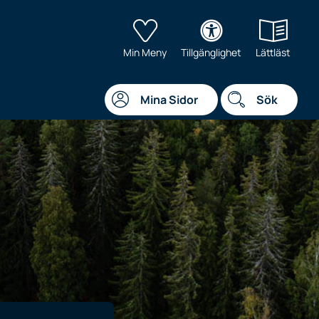
Min Meny
Tillgänglighet
Lättläst
Mina Sidor
Sök
ill VL