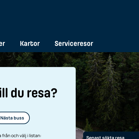
er
Kartor
Serviceresor
Välkommen t
ill du resa?
Nästa buss
 från och välj i listan:
Senast sökta resa