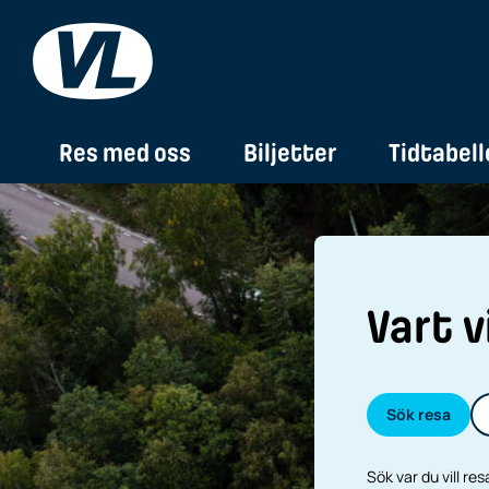
Res med oss
Biljetter
Tidtabell
Vart v
Sök resa
Sök var du vill resa