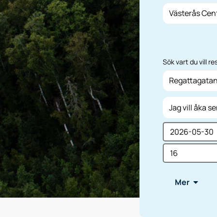
Sök vart du vill resa
När vill du åka?
Ange vilken tid 
Dag
Mer