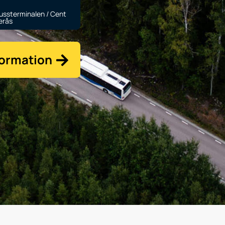
Bussterminalen / Cent
erås
formation