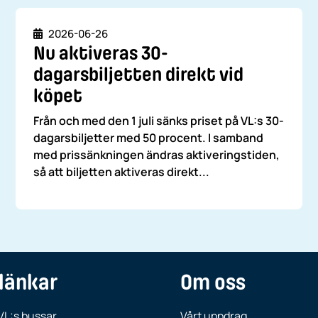
Datum
2026-06-26
Nu aktiveras 30-
dagarsbiljetten direkt vid
köpet
Från och med den 1 juli sänks priset på VL:s 30-
dagarsbiljetter med 50 procent. I samband
med prissänkningen ändras aktiveringstiden,
så att biljetten aktiveras direkt...
länkar
Om oss
VL:s bussar
Vårt uppdrag