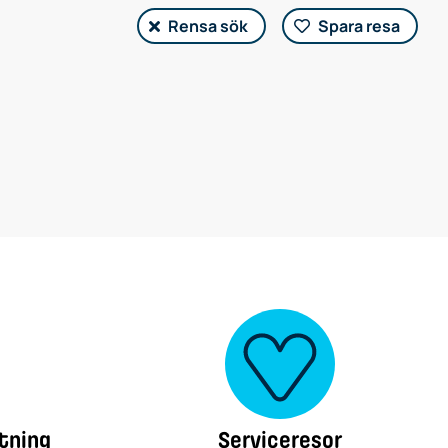
Rensa sök
Spara resa
tning
Serviceresor