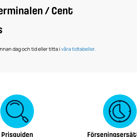
erminalen / Cent
s
nnan dag och tid eller titta i
våra tidtabeller.
Prisguiden
Förseningsersät