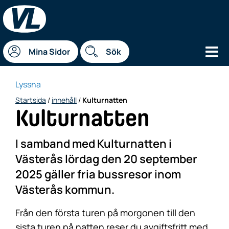
Hu
Mina Sidor
Sök
Lyssna
Startsida
/
innehåll
/
Kulturnatten
Kulturnatten
I samband med Kulturnatten i
Västerås lördag den 20 september
2025 gäller fria bussresor inom
Västerås kommun.
Från den första turen på morgonen till den
sista turen på natten reser du avgiftsfritt med