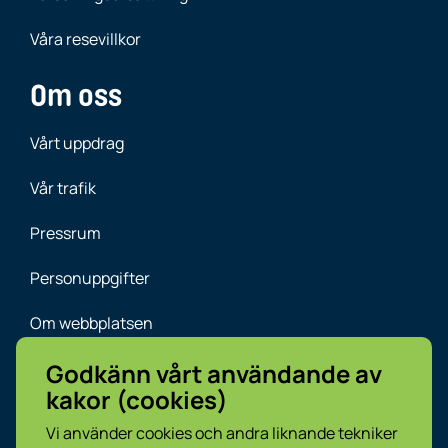
Våra resevillkor
Om oss
Vårt uppdrag
Vår trafik
Pressrum
Personuppgifter
Om webbplatsen
VL:s panel
Godkänn vårt användande av
kakor (cookies)
Ladda ner appen
Vi använder cookies och andra liknande tekniker