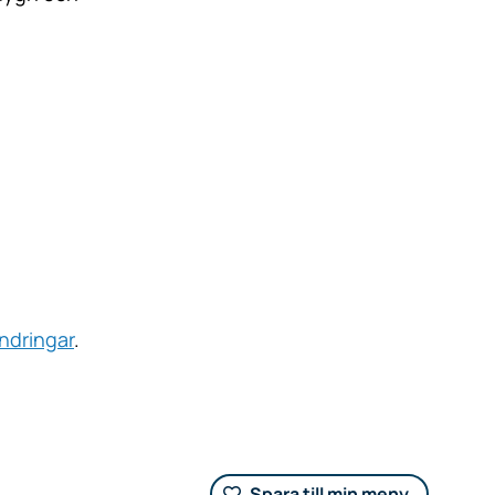
ndringar
.
Spara till min meny