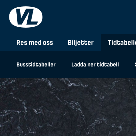
Res med oss
Biljetter
Tidtabell
Busstidtabeller
Ladda ner tidtabell