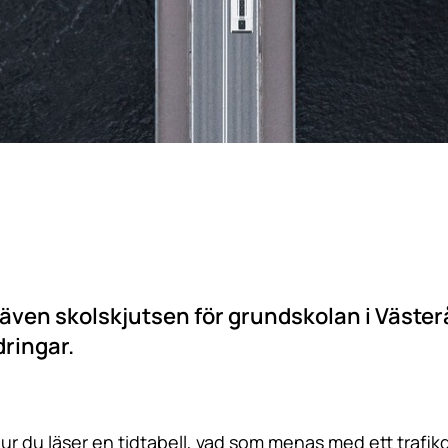
ik, även skolskjutsen för grundskolan i Väster
dringar.
ur du läser en tidtabell, vad som menas med ett trafi