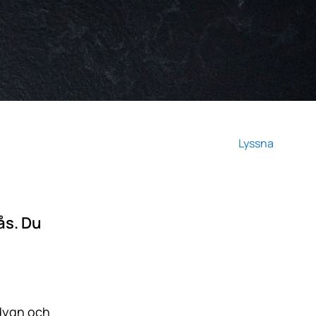
Lyssna
ås. Du
kdygn och