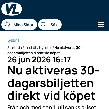
Hu
Mina Sidor
Sök
Lyssna
Startsida
/
innehåll
/
Nyheter
/
Nu aktiveras 30-
dagarsbiljetten direkt vid köpet
26 jun 2026 16:17
Datum
Nu aktiveras 30-
dagarsbiljetten
direkt vid köpet
Från och med den 1 juli sänks priset