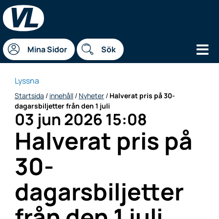
Hu
Mina Sidor
Sök
Lyssna
Startsida
/
innehåll
/
Nyheter
/
Halverat pris på 30-
dagarsbiljetter från den 1 juli
03 jun 2026 15:08
Datum
Halverat pris på
30-
dagarsbiljetter
från den 1 juli